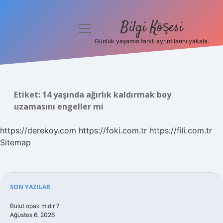
Bilgi Köşesi
menüyü
aç
Günlük yaşamın farklı ayrıntılarını yakala.
Anasayfa
Gizlilik Politikası
Etiket:
14 yaşında ağırlık kaldırmak boy
Yasal Uyarı
uzamasını engeller mi
Hakkımızda
https://derekoy.com
https://foki.com.tr
https://fili.com.tr
Sitemap
Sidebar
SON YAZILAR
Bulut opak mıdır ?
Ağustos 6, 2026