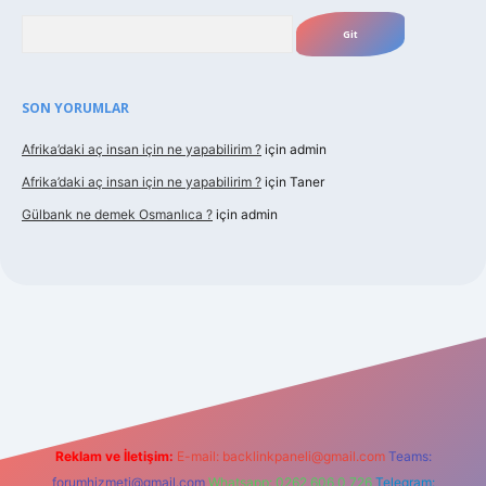
Arama
SON YORUMLAR
Afrika’daki aç insan için ne yapabilirim ?
için
admin
Afrika’daki aç insan için ne yapabilirim ?
için
Taner
Gülbank ne demek Osmanlıca ?
için
admin
cel.com/
Reklam ve İletişim:
E-mail:
backlinkpaneli@gmail.com
Teams:
forumhizmeti@gmail.com
Whatsapp: 0262 606 0 726
Telegram: