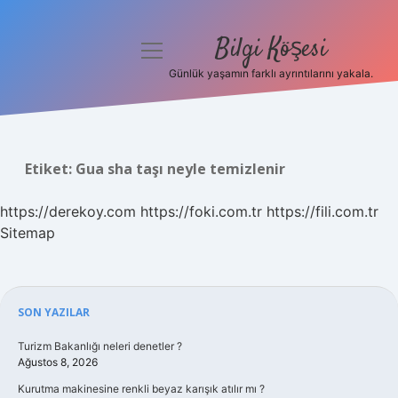
Bilgi Köşesi
menüyü
aç
Günlük yaşamın farklı ayrıntılarını yakala.
Anasayfa
Gizlilik Politikası
Etiket:
Gua sha taşı neyle temizlenir
Yasal Uyarı
https://derekoy.com
https://foki.com.tr
https://fili.com.tr
Hakkımızda
Sitemap
Sidebar
SON YAZILAR
Turizm Bakanlığı neleri denetler ?
Ağustos 8, 2026
Kurutma makinesine renkli beyaz karışık atılır mı ?