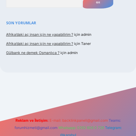
SON YORUMLAR
Afrika’daki aç insan için ne yapabilirim ?
için
admin
Afrika’daki aç insan için ne yapabilirim ?
için
Taner
Gülbank ne demek Osmanlıca ?
için
admin
guncel.com/
Reklam ve İletişim:
E-mail:
backlinkpaneli@gmail.com
Teams:
forumhizmeti@gmail.com
Whatsapp: 0262 606 0 726
Telegram:
@karabul