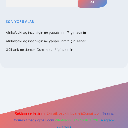
SON YORUMLAR
Afrika’daki aç insan için ne yapabilirim ?
için
admin
Afrika’daki aç insan için ne yapabilirim ?
için
Taner
Gülbank ne demek Osmanlıca ?
için
admin
uncel.com/
Reklam ve İletişim:
E-mail:
backlinkpaneli@gmail.com
Teams:
forumhizmeti@gmail.com
Whatsapp: 0262 606 0 726
Telegram:
@karabul