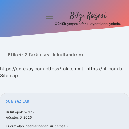
Bilgi Köşesi
menüyü
aç
Günlük yaşamın farklı ayrıntılarını yakala.
Anasayfa
Gizlilik Politikası
Etiket:
2 farklı lastik kullanılır mı
Yasal Uyarı
https://derekoy.com
https://foki.com.tr
https://fili.com.tr
Hakkımızda
Sitemap
Sidebar
SON YAZILAR
Bulut opak mıdır ?
Ağustos 6, 2026
Kuduz olan insanlar neden su içemez ?