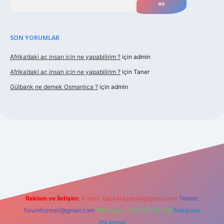
SON YORUMLAR
Afrika’daki aç insan için ne yapabilirim ?
için
admin
Afrika’daki aç insan için ne yapabilirim ?
için
Taner
Gülbank ne demek Osmanlıca ?
için
admin
abellaguncel.com/
Reklam ve İletişim:
E-mail:
backlinkpaneli@gmail.com
Teams:
forumhizmeti@gmail.com
Whatsapp: 0262 606 0 726
Telegram:
@karabul