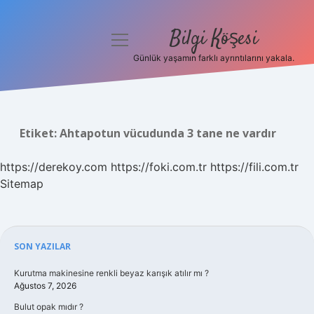
Bilgi Köşesi
menüyü
aç
Günlük yaşamın farklı ayrıntılarını yakala.
Anasayfa
Gizlilik Politikası
Etiket:
Ahtapotun vücudunda 3 tane ne vardır
Yasal Uyarı
https://derekoy.com
https://foki.com.tr
https://fili.com.tr
Hakkımızda
Sitemap
Sidebar
SON YAZILAR
Kurutma makinesine renkli beyaz karışık atılır mı ?
Ağustos 7, 2026
Bulut opak mıdır ?