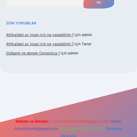
SON YORUMLAR
Afrika’daki aç insan için ne yapabilirim ?
için
admin
Afrika’daki aç insan için ne yapabilirim ?
için
Taner
Gülbank ne demek Osmanlıca ?
için
admin
guncel.com/
Reklam ve İletişim:
E-mail:
backlinkpaneli@gmail.com
Teams:
forumhizmeti@gmail.com
Whatsapp: 0262 606 0 726
Telegram:
@karabul