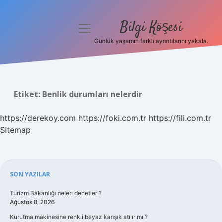
Bilgi Köşesi
menüyü
aç
Günlük yaşamın farklı ayrıntılarını yakala.
Anasayfa
Gizlilik Politikası
Etiket:
Benlik durumları nelerdir
Yasal Uyarı
https://derekoy.com
https://foki.com.tr
https://fili.com.tr
Hakkımızda
Sitemap
Sidebar
SON YAZILAR
Turizm Bakanlığı neleri denetler ?
Ağustos 8, 2026
Kurutma makinesine renkli beyaz karışık atılır mı ?