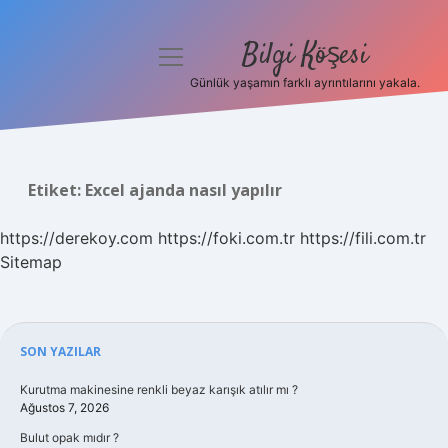
Bilgi Köşesi
menüyü
aç
Günlük yaşamın farklı ayrıntılarını yakala.
Anasayfa
Gizlilik Politikası
Etiket:
Excel ajanda nasıl yapılır
Yasal Uyarı
https://derekoy.com
https://foki.com.tr
https://fili.com.tr
Hakkımızda
Sitemap
Sidebar
SON YAZILAR
Kurutma makinesine renkli beyaz karışık atılır mı ?
Ağustos 7, 2026
Bulut opak mıdır ?