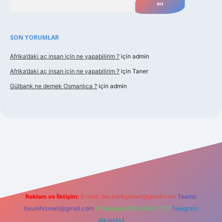
SON YORUMLAR
Afrika’daki aç insan için ne yapabilirim ?
için
admin
Afrika’daki aç insan için ne yapabilirim ?
için
Taner
Gülbank ne demek Osmanlıca ?
için
admin
guncel.com/
Reklam ve İletişim:
E-mail:
backlinkpaneli@gmail.com
Teams:
forumhizmeti@gmail.com
Whatsapp: 0262 606 0 726
Telegram:
@karabul