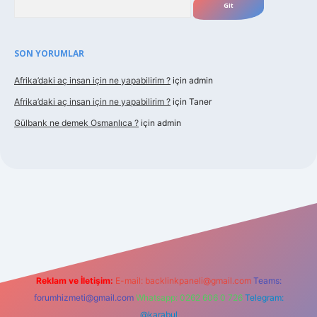
SON YORUMLAR
Afrika’daki aç insan için ne yapabilirim ?
için
admin
Afrika’daki aç insan için ne yapabilirim ?
için
Taner
Gülbank ne demek Osmanlıca ?
için
admin
aguncel.com/
Reklam ve İletişim:
E-mail:
backlinkpaneli@gmail.com
Teams:
forumhizmeti@gmail.com
Whatsapp: 0262 606 0 726
Telegram:
@karabul