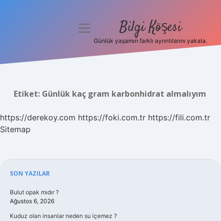
Bilgi Köşesi
menüyü
aç
Günlük yaşamın farklı ayrıntılarını yakala.
Anasayfa
Gizlilik Politikası
Etiket:
Günlük kaç gram karbonhidrat almalıyım
Yasal Uyarı
https://derekoy.com
https://foki.com.tr
https://fili.com.tr
Hakkımızda
Sitemap
Sidebar
SON YAZILAR
Bulut opak mıdır ?
Ağustos 6, 2026
Kuduz olan insanlar neden su içemez ?