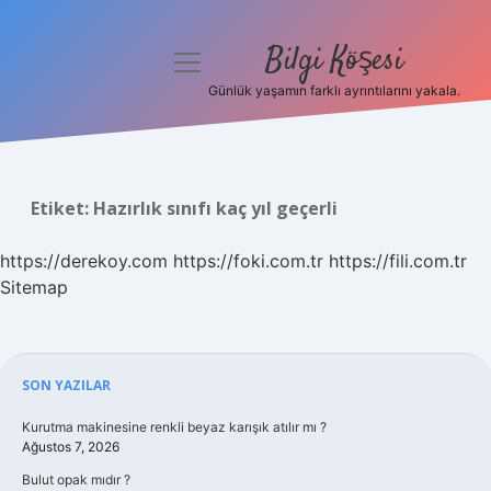
Bilgi Köşesi
menüyü
aç
Günlük yaşamın farklı ayrıntılarını yakala.
Anasayfa
Gizlilik Politikası
Etiket:
Hazırlık sınıfı kaç yıl geçerli
Yasal Uyarı
https://derekoy.com
https://foki.com.tr
https://fili.com.tr
Hakkımızda
Sitemap
Sidebar
SON YAZILAR
Kurutma makinesine renkli beyaz karışık atılır mı ?
Ağustos 7, 2026
Bulut opak mıdır ?