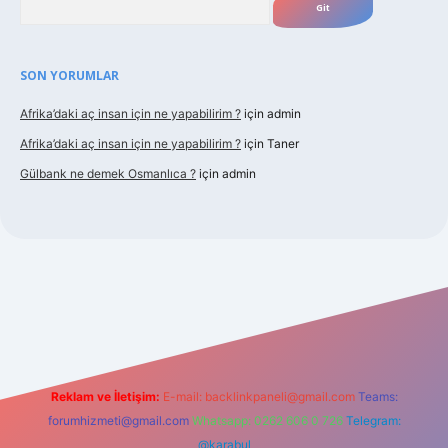
SON YORUMLAR
Afrika’daki aç insan için ne yapabilirim ?
için
admin
Afrika’daki aç insan için ne yapabilirim ?
için
Taner
Gülbank ne demek Osmanlıca ?
için
admin
guncel.com/
Reklam ve İletişim:
E-mail:
backlinkpaneli@gmail.com
Teams:
forumhizmeti@gmail.com
Whatsapp: 0262 606 0 726
Telegram:
@karabul