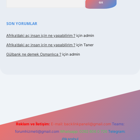
SON YORUMLAR
Afrika’daki aç insan için ne yapabilirim ?
için
admin
Afrika’daki aç insan için ne yapabilirim ?
için
Taner
Gülbank ne demek Osmanlıca ?
için
admin
guncel.com/
Reklam ve İletişim:
E-mail:
backlinkpaneli@gmail.com
Teams:
forumhizmeti@gmail.com
Whatsapp: 0262 606 0 726
Telegram:
@karabul