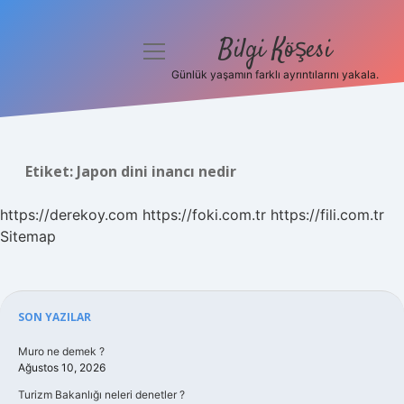
Bilgi Köşesi
menüyü
aç
Günlük yaşamın farklı ayrıntılarını yakala.
Anasayfa
Gizlilik Politikası
Etiket:
Japon dini inancı nedir
Yasal Uyarı
https://derekoy.com
https://foki.com.tr
https://fili.com.tr
Hakkımızda
Sitemap
Sidebar
SON YAZILAR
Muro ne demek ?
Ağustos 10, 2026
Turizm Bakanlığı neleri denetler ?