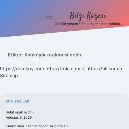
Bilgi Köşesi
menüyü
aç
Günlük yaşamın farklı ayrıntılarını yakala.
Anasayfa
Gizlilik Politikası
Etiket:
Konveyör makinesi nedir
Yasal Uyarı
https://derekoy.com
https://foki.com.tr
https://fili.com.tr
Hakkımızda
Sitemap
Sidebar
SON YAZILAR
Bulut opak mıdır ?
Ağustos 6, 2026
Kuduz olan insanlar neden su içemez ?