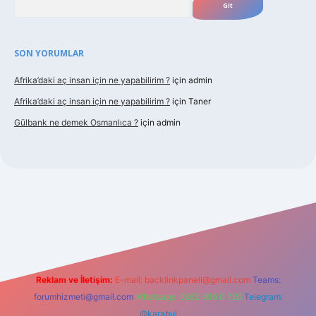
SON YORUMLAR
Afrika’daki aç insan için ne yapabilirim ?
için
admin
Afrika’daki aç insan için ne yapabilirim ?
için
Taner
Gülbank ne demek Osmanlıca ?
için
admin
uncel.com/
Reklam ve İletişim:
E-mail:
backlinkpaneli@gmail.com
Teams:
forumhizmeti@gmail.com
Whatsapp: 0262 606 0 726
Telegram:
@karabul