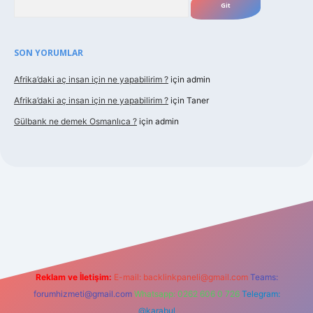
SON YORUMLAR
Afrika’daki aç insan için ne yapabilirim ?
için
admin
Afrika’daki aç insan için ne yapabilirim ?
için
Taner
Gülbank ne demek Osmanlıca ?
için
admin
guncel.com/
Reklam ve İletişim:
E-mail:
backlinkpaneli@gmail.com
Teams:
forumhizmeti@gmail.com
Whatsapp: 0262 606 0 726
Telegram:
@karabul