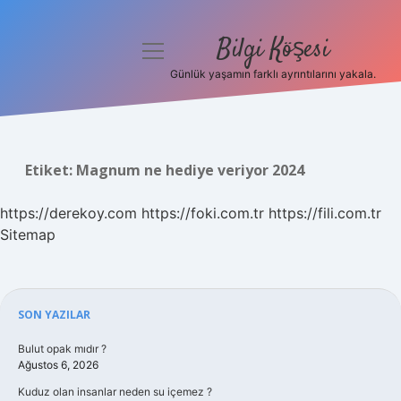
Bilgi Köşesi
menüyü
aç
Günlük yaşamın farklı ayrıntılarını yakala.
Anasayfa
Gizlilik Politikası
Etiket:
Magnum ne hediye veriyor 2024
Yasal Uyarı
https://derekoy.com
https://foki.com.tr
https://fili.com.tr
Hakkımızda
Sitemap
Sidebar
SON YAZILAR
Bulut opak mıdır ?
Ağustos 6, 2026
Kuduz olan insanlar neden su içemez ?