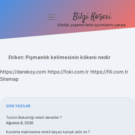
Bilgi Köşesi
menüyü
aç
Günlük yaşamın farklı ayrıntılarını yakala.
Anasayfa
Gizlilik Politikası
Etiket:
Pişmanlık kelimesinin kökeni nedir
Yasal Uyarı
https://derekoy.com
https://foki.com.tr
https://fili.com.tr
Hakkımızda
Sitemap
Sidebar
SON YAZILAR
Turizm Bakanlığı neleri denetler ?
Ağustos 8, 2026
Kurutma makinesine renkli beyaz karışık atılır mı ?