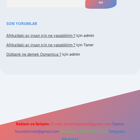
SON YORUMLAR
Afrika’daki aç insan için ne yapabilirim ?
için
admin
Afrika’daki aç insan için ne yapabilirim ?
için
Taner
Gülbank ne demek Osmanlıca ?
için
admin
guncel.com/
Reklam ve İletişim:
E-mail:
backlinkpaneli@gmail.com
Teams:
forumhizmeti@gmail.com
Whatsapp: 0262 606 0 726
Telegram:
@karabul