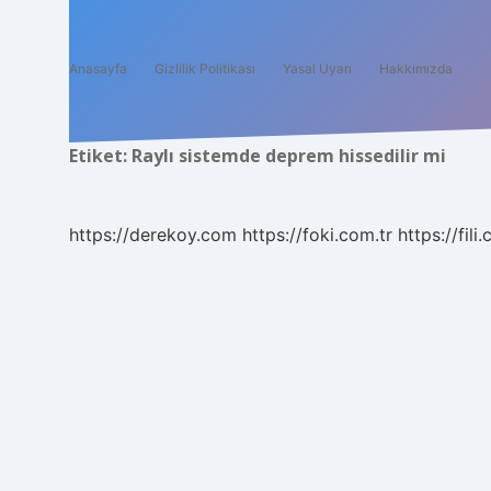
Anasayfa
Gizlilik Politikası
Yasal Uyarı
Hakkımızda
Etiket:
Raylı sistemde deprem hissedilir mi
https://derekoy.com
https://foki.com.tr
https://fili