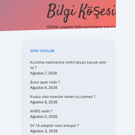
Bilgi Köşesi
Günlük yaşamın farklı ayrıntılarını yakala.
https://piabellaguncel.com/
Sidebar
SON YAZILAR
Kurutma makinesine renkli beyaz karışık atılır
mı ?
Ağustos 7, 2026
Bulut opak mıdır ?
Ağustos 6, 2026
Kuduz olan insanlar neden su içemez ?
Ağustos 6, 2026
AVBİS nedir ?
Ağustos 5, 2026
5V 1A adaptör nasıl anlaşılır ?
Ağustos 3, 2026