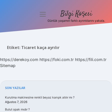
Bilgi Köşesi
menüyü
aç
Günlük yaşamın farklı ayrıntılarını yakala.
Anasayfa
Gizlilik Politikası
Etiket:
Ticaret kaça ayrılır
Yasal Uyarı
https://derekoy.com
https://foki.com.tr
https://fili.com.tr
Hakkımızda
Sitemap
Sidebar
SON YAZILAR
Kurutma makinesine renkli beyaz karışık atılır mı ?
Ağustos 7, 2026
Bulut opak mıdır ?