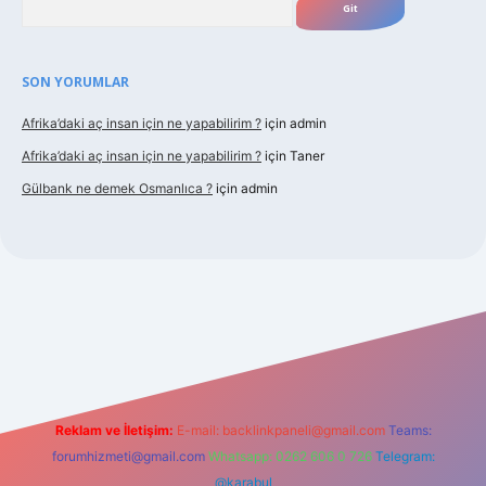
SON YORUMLAR
Afrika’daki aç insan için ne yapabilirim ?
için
admin
Afrika’daki aç insan için ne yapabilirim ?
için
Taner
Gülbank ne demek Osmanlıca ?
için
admin
guncel.com/
Reklam ve İletişim:
E-mail:
backlinkpaneli@gmail.com
Teams:
forumhizmeti@gmail.com
Whatsapp: 0262 606 0 726
Telegram:
@karabul