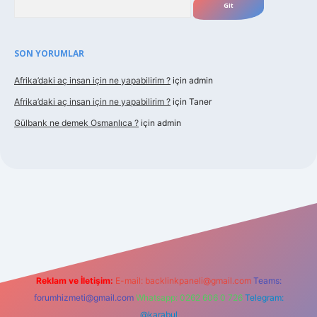
SON YORUMLAR
Afrika’daki aç insan için ne yapabilirim ?
için
admin
Afrika’daki aç insan için ne yapabilirim ?
için
Taner
Gülbank ne demek Osmanlıca ?
için
admin
aguncel.com/
Reklam ve İletişim:
E-mail:
backlinkpaneli@gmail.com
Teams:
forumhizmeti@gmail.com
Whatsapp: 0262 606 0 726
Telegram:
@karabul