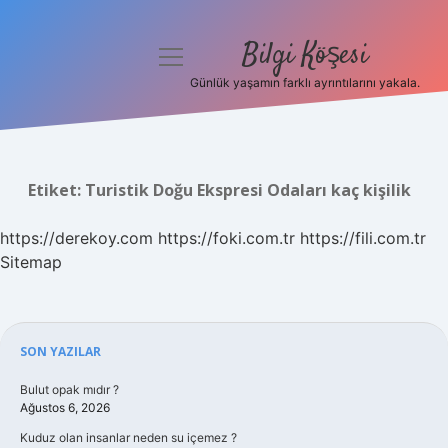
Bilgi Köşesi
menüyü
aç
Günlük yaşamın farklı ayrıntılarını yakala.
Anasayfa
Gizlilik Politikası
Etiket:
Turistik Doğu Ekspresi Odaları kaç kişilik
Yasal Uyarı
https://derekoy.com
https://foki.com.tr
https://fili.com.tr
Hakkımızda
Sitemap
Sidebar
SON YAZILAR
Bulut opak mıdır ?
Ağustos 6, 2026
Kuduz olan insanlar neden su içemez ?