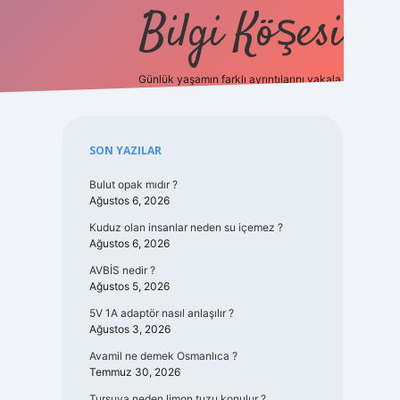
Bilgi Köşesi
Günlük yaşamın farklı ayrıntılarını yakala.
https://piabellaguncel.com/
Sidebar
SON YAZILAR
Bulut opak mıdır ?
Ağustos 6, 2026
Kuduz olan insanlar neden su içemez ?
Ağustos 6, 2026
AVBİS nedir ?
Ağustos 5, 2026
5V 1A adaptör nasıl anlaşılır ?
Ağustos 3, 2026
Avamil ne demek Osmanlıca ?
Temmuz 30, 2026
Turşuya neden limon tuzu konulur ?