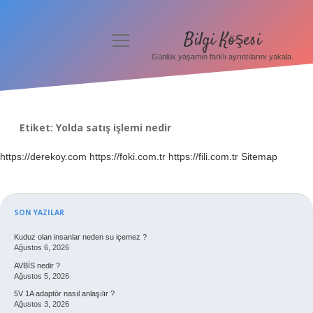
Bilgi Köşesi
menüyü
aç
Günlük yaşamın farklı ayrıntılarını yakala.
Anasayfa
Gizlilik Politikası
Etiket:
Yolda satış işlemi nedir
Yasal Uyarı
https://derekoy.com
https://foki.com.tr
https://fili.com.tr
Sitemap
Hakkımızda
Sidebar
SON YAZILAR
Kuduz olan insanlar neden su içemez ?
Ağustos 6, 2026
AVBİS nedir ?
Ağustos 5, 2026
5V 1A adaptör nasıl anlaşılır ?
Ağustos 3, 2026