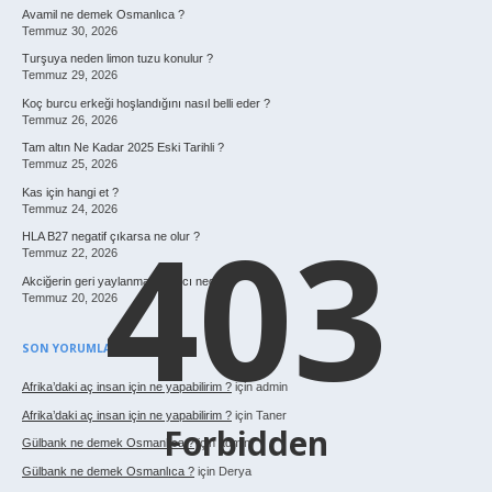
Avamil ne demek Osmanlıca ?
Temmuz 30, 2026
Turşuya neden limon tuzu konulur ?
Temmuz 29, 2026
Koç burcu erkeği hoşlandığını nasıl belli eder ?
Temmuz 26, 2026
Tam altın Ne Kadar 2025 Eski Tarihli ?
Temmuz 25, 2026
Kas için hangi et ?
Temmuz 24, 2026
403
HLA B27 negatif çıkarsa ne olur ?
Temmuz 22, 2026
Akciğerin geri yaylanma basıncı nedir ?
Temmuz 20, 2026
SON YORUMLAR
Afrika’daki aç insan için ne yapabilirim ?
için
admin
Afrika’daki aç insan için ne yapabilirim ?
için
Taner
Forbidden
Gülbank ne demek Osmanlıca ?
için
admin
Gülbank ne demek Osmanlıca ?
için
Derya