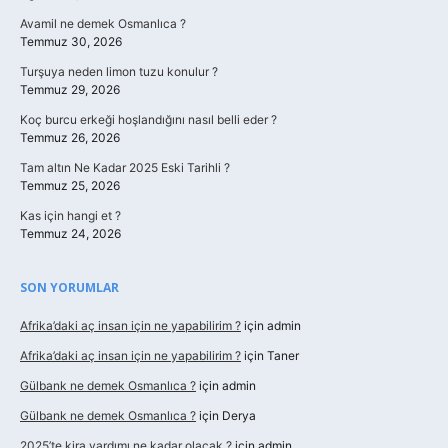
Avamil ne demek Osmanlıca ?
Temmuz 30, 2026
Turşuya neden limon tuzu konulur ?
Temmuz 29, 2026
Koç burcu erkeği hoşlandığını nasıl belli eder ?
Temmuz 26, 2026
Tam altın Ne Kadar 2025 Eski Tarihli ?
Temmuz 25, 2026
Kas için hangi et ?
Temmuz 24, 2026
SON YORUMLAR
Afrika’daki aç insan için ne yapabilirim ?
için
admin
Afrika’daki aç insan için ne yapabilirim ?
için
Taner
Gülbank ne demek Osmanlıca ?
için
admin
Gülbank ne demek Osmanlıca ?
için
Derya
2025’te kira yardımı ne kadar olacak ?
için
admin