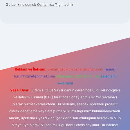
Gülbank ne demek Osmanlıca ?
için
admin
https://piabellaguncel.com/
Reklam ve İletişim:
E-mail:
backlinkpaneli@gmail.com
Teams:
forumhizmeti@gmail.com
Whatsapp: 0262 606 0 726
Telegram:
@karabul
Yasal Uyarı:
Sitemiz, 5651 Sayılı Kanun gereğince Bilgi Teknolojileri
ve İletişim Kurumu (BTK) tarafından onaylanmış bir Yer Sağlayıcı
olarak hizmet vermektedir. Bu nedenle, sitedeki içerikleri proaktif
olarak denetleme veya araştırma yükümlülüğümüz bulunmamaktadır.
Ancak, üyelerimiz yazdıkları içeriklerin sorumluluğunu taşımakta olup,
siteye üye olarak bu sorumluluğu kabul etmiş sayılırlar. Bu internet