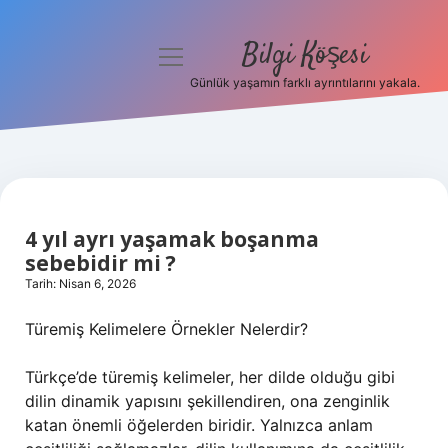
Bilgi Köşesi
menüyü
aç
Günlük yaşamın farklı ayrıntılarını yakala.
Anasayfa
Gizlilik Politikası
Yasal Uyarı
4 yıl ayrı yaşamak boşanma
Hakkımızda
sebebidir mi ?
Tarih: Nisan 6, 2026
Türemiş Kelimelere Örnekler Nelerdir?
Türkçe’de türemiş kelimeler, her dilde olduğu gibi
dilin dinamik yapısını şekillendiren, ona zenginlik
katan önemli öğelerden biridir. Yalnızca anlam