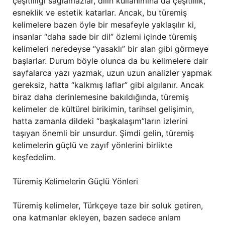
çeşitliliği sağlamazlar, dilin kullanımına da çeşitlilik,
esneklik ve estetik katarlar. Ancak, bu türemiş
kelimelere bazen öyle bir mesafeyle yaklaşılır ki,
insanlar “daha sade bir dil” özlemi içinde türemiş
kelimeleri neredeyse “yasaklı” bir alan gibi görmeye
başlarlar. Durum böyle olunca da bu kelimelere dair
sayfalarca yazı yazmak, uzun uzun analizler yapmak
gereksiz, hatta “kalkmış laflar” gibi algılanır. Ancak
biraz daha derinlemesine bakıldığında, türemiş
kelimeler de kültürel birikimin, tarihsel gelişimin,
hatta zamanla dildeki “başkalaşım”ların izlerini
taşıyan önemli bir unsurdur. Şimdi gelin, türemiş
kelimelerin güçlü ve zayıf yönlerini birlikte
keşfedelim.
Türemiş Kelimelerin Güçlü Yönleri
Türemiş kelimeler, Türkçeye taze bir soluk getiren,
ona katmanlar ekleyen, bazen sadece anlam