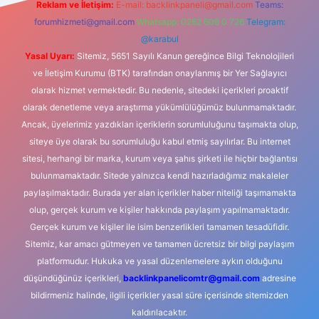
Reklam ve İletişim:
E-mail:
backlinkpaneli@gmail.com
Teams:
forumhizmeti@gmail.com
Whatsapp: 0262 606 0 726
Telegram:
@karabul
Yasal Uyarı:
Sitemiz, 5651 Sayılı Kanun gereğince Bilgi Teknolojileri
ve İletişim Kurumu (BTK) tarafından onaylanmış bir Yer Sağlayıcı
olarak hizmet vermektedir. Bu nedenle, sitedeki içerikleri proaktif
olarak denetleme veya araştırma yükümlülüğümüz bulunmamaktadır.
Ancak, üyelerimiz yazdıkları içeriklerin sorumluluğunu taşımakta olup,
siteye üye olarak bu sorumluluğu kabul etmiş sayılırlar. Bu internet
sitesi, herhangi bir marka, kurum veya şahıs şirketi ile hiçbir bağlantısı
bulunmamaktadır. Sitede yalnızca kendi hazırladığımız makaleler
paylaşılmaktadır. Burada yer alan içerikler haber niteliği taşımamakta
olup, gerçek kurum ve kişiler hakkında paylaşım yapılmamaktadır.
Gerçek kurum ve kişiler ile isim benzerlikleri tamamen tesadüfidir.
Sitemiz, kar amacı gütmeyen ve tamamen ücretsiz bir bilgi paylaşım
platformudur. Hukuka ve yasal düzenlemelere aykırı olduğunu
düşündüğünüz içerikleri,
backlinkpanelicomtr@gmail.com
adresine
bildirmeniz halinde, ilgili içerikler yasal süre içerisinde sitemizden
kaldırılacaktır.