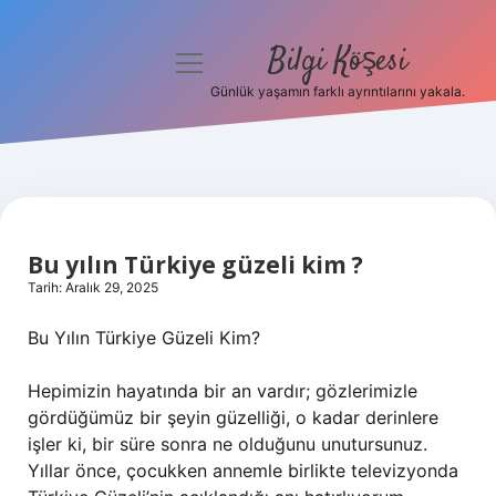
Bilgi Köşesi
menüyü
aç
Günlük yaşamın farklı ayrıntılarını yakala.
Anasayfa
Gizlilik Politikası
Yasal Uyarı
Bu yılın Türkiye güzeli kim ?
Hakkımızda
Tarih: Aralık 29, 2025
Bu Yılın Türkiye Güzeli Kim?
Hepimizin hayatında bir an vardır; gözlerimizle
gördüğümüz bir şeyin güzelliği, o kadar derinlere
işler ki, bir süre sonra ne olduğunu unutursunuz.
Yıllar önce, çocukken annemle birlikte televizyonda