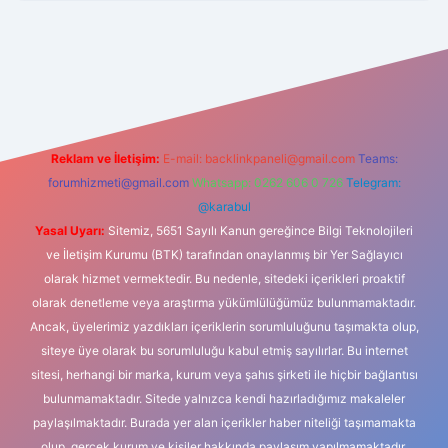
//piabellaguncel.com/
Reklam ve İletişim:
E-mail:
backlinkpaneli@gmail.com
Teams:
forumhizmeti@gmail.com
Whatsapp: 0262 606 0 726
Telegram:
@karabul
Yasal Uyarı:
Sitemiz, 5651 Sayılı Kanun gereğince Bilgi Teknolojileri
ve İletişim Kurumu (BTK) tarafından onaylanmış bir Yer Sağlayıcı
olarak hizmet vermektedir. Bu nedenle, sitedeki içerikleri proaktif
olarak denetleme veya araştırma yükümlülüğümüz bulunmamaktadır.
Ancak, üyelerimiz yazdıkları içeriklerin sorumluluğunu taşımakta olup,
siteye üye olarak bu sorumluluğu kabul etmiş sayılırlar. Bu internet
sitesi, herhangi bir marka, kurum veya şahıs şirketi ile hiçbir bağlantısı
bulunmamaktadır. Sitede yalnızca kendi hazırladığımız makaleler
paylaşılmaktadır. Burada yer alan içerikler haber niteliği taşımamakta
olup, gerçek kurum ve kişiler hakkında paylaşım yapılmamaktadır.