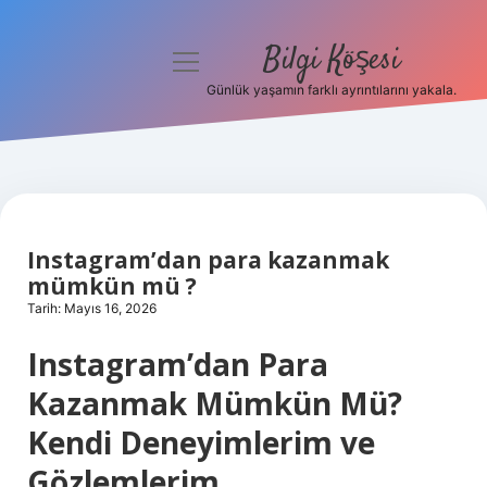
Bilgi Köşesi
menüyü
aç
Günlük yaşamın farklı ayrıntılarını yakala.
Anasayfa
Gizlilik Politikası
Yasal Uyarı
Instagram’dan para kazanmak
Hakkımızda
mümkün mü ?
Tarih: Mayıs 16, 2026
Instagram’dan Para
Kazanmak Mümkün Mü?
Kendi Deneyimlerim ve
Gözlemlerim