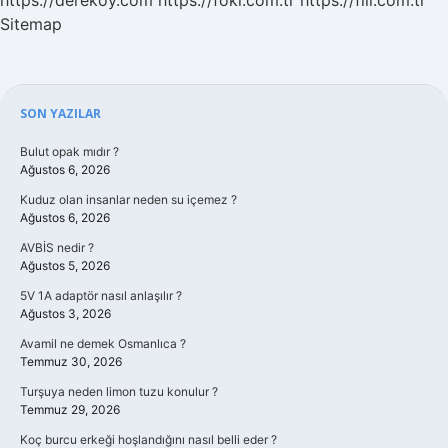
https://derekoy.com
https://foki.com.tr
https://fili.com.tr
Sitemap
Sidebar
SON YAZILAR
Bulut opak mıdır ?
Ağustos 6, 2026
Kuduz olan insanlar neden su içemez ?
Ağustos 6, 2026
AVBİS nedir ?
Ağustos 5, 2026
5V 1A adaptör nasıl anlaşılır ?
Ağustos 3, 2026
Avamil ne demek Osmanlıca ?
Temmuz 30, 2026
Turşuya neden limon tuzu konulur ?
Temmuz 29, 2026
Koç burcu erkeği hoşlandığını nasıl belli eder ?