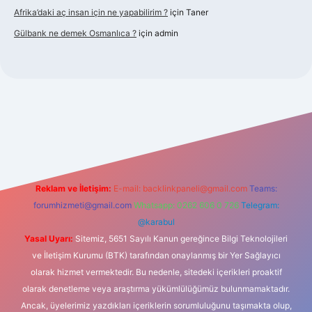
Afrika’daki aç insan için ne yapabilirim ?
için
Taner
Gülbank ne demek Osmanlıca ?
için
admin
abellaguncel.com/
Reklam ve İletişim:
E-mail:
backlinkpaneli@gmail.com
Teams:
forumhizmeti@gmail.com
Whatsapp: 0262 606 0 726
Telegram:
@karabul
Yasal Uyarı:
Sitemiz, 5651 Sayılı Kanun gereğince Bilgi Teknolojileri
ve İletişim Kurumu (BTK) tarafından onaylanmış bir Yer Sağlayıcı
olarak hizmet vermektedir. Bu nedenle, sitedeki içerikleri proaktif
olarak denetleme veya araştırma yükümlülüğümüz bulunmamaktadır.
Ancak, üyelerimiz yazdıkları içeriklerin sorumluluğunu taşımakta olup,