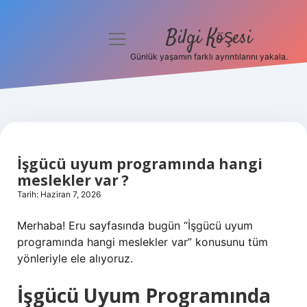
Bilgi Köşesi
menüyü
aç
Günlük yaşamın farklı ayrıntılarını yakala.
Anasayfa
Gizlilik Politikası
Yasal Uyarı
İşgücü uyum programında hangi
Hakkımızda
meslekler var ?
Tarih: Haziran 7, 2026
Merhaba! Eru sayfasında bugün “İşgücü uyum
programında hangi meslekler var” konusunu tüm
yönleriyle ele alıyoruz.
İşgücü Uyum Programında