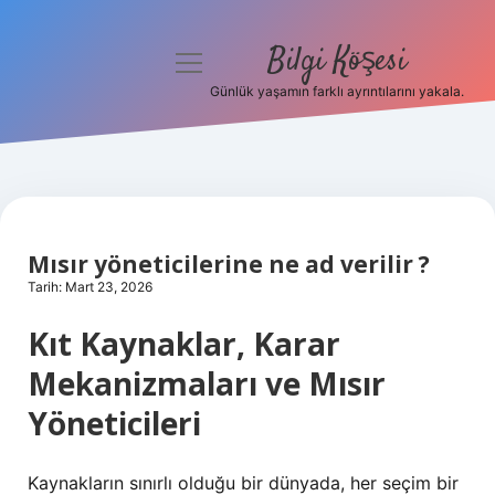
Bilgi Köşesi
menüyü
aç
Günlük yaşamın farklı ayrıntılarını yakala.
Anasayfa
Gizlilik Politikası
Yasal Uyarı
Mısır yöneticilerine ne ad verilir ?
Hakkımızda
Tarih: Mart 23, 2026
Kıt Kaynaklar, Karar
Mekanizmaları ve Mısır
Yöneticileri
Kaynakların sınırlı olduğu bir dünyada, her seçim bir