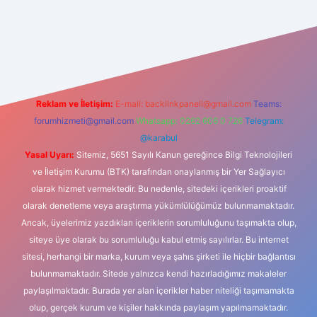
ps://piabellaguncel.com/
Reklam ve İletişim:
E-mail:
backlinkpaneli@gmail.com
Teams:
forumhizmeti@gmail.com
Whatsapp: 0262 606 0 726
Telegram:
@karabul
Yasal Uyarı:
Sitemiz, 5651 Sayılı Kanun gereğince Bilgi Teknolojileri
ve İletişim Kurumu (BTK) tarafından onaylanmış bir Yer Sağlayıcı
olarak hizmet vermektedir. Bu nedenle, sitedeki içerikleri proaktif
olarak denetleme veya araştırma yükümlülüğümüz bulunmamaktadır.
Ancak, üyelerimiz yazdıkları içeriklerin sorumluluğunu taşımakta olup,
siteye üye olarak bu sorumluluğu kabul etmiş sayılırlar. Bu internet
sitesi, herhangi bir marka, kurum veya şahıs şirketi ile hiçbir bağlantısı
bulunmamaktadır. Sitede yalnızca kendi hazırladığımız makaleler
paylaşılmaktadır. Burada yer alan içerikler haber niteliği taşımamakta
olup, gerçek kurum ve kişiler hakkında paylaşım yapılmamaktadır.