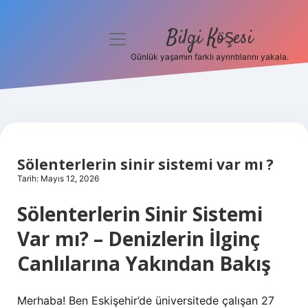
Bilgi Köşesi
menüyü
aç
Günlük yaşamın farklı ayrıntılarını yakala.
Anasayfa
Gizlilik Politikası
Yasal Uyarı
Sölenterlerin sinir sistemi var mı ?
Hakkımızda
Tarih: Mayıs 12, 2026
Sölenterlerin Sinir Sistemi
Var mı? – Denizlerin İlginç
Canlılarına Yakından Bakış
Merhaba! Ben Eskişehir’de üniversitede çalışan 27