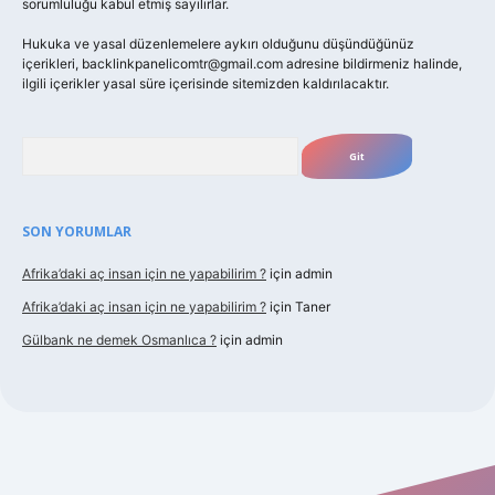
sorumluluğu kabul etmiş sayılırlar.
Hukuka ve yasal düzenlemelere aykırı olduğunu düşündüğünüz
içerikleri,
backlinkpanelicomtr@gmail.com
adresine bildirmeniz halinde,
ilgili içerikler yasal süre içerisinde sitemizden kaldırılacaktır.
Arama
SON YORUMLAR
Afrika’daki aç insan için ne yapabilirim ?
için
admin
Afrika’daki aç insan için ne yapabilirim ?
için
Taner
Gülbank ne demek Osmanlıca ?
için
admin
https://piabellaguncel.com/