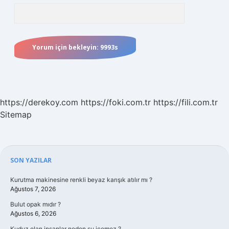
https://derekoy.com
https://foki.com.tr
https://fili.com.tr
Sitemap
Sidebar
SON YAZILAR
Kurutma makinesine renkli beyaz karışık atılır mı ?
Ağustos 7, 2026
Bulut opak mıdır ?
Ağustos 6, 2026
Kuduz olan insanlar neden su içemez ?