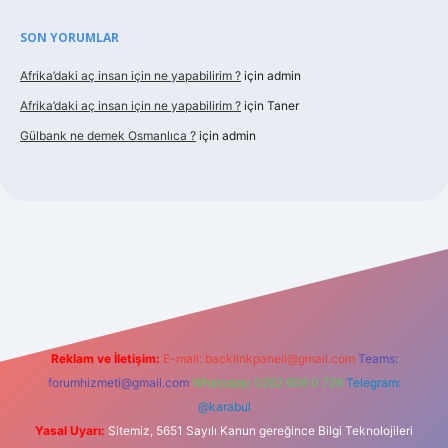
SON YORUMLAR
Afrika’daki aç insan için ne yapabilirim ?
için
admin
Afrika’daki aç insan için ne yapabilirim ?
için
Taner
Gülbank ne demek Osmanlıca ?
için
admin
bellaguncel.com/
Reklam ve İletişim:
E-mail:
backlinkpaneli@gmail.com
Teams:
forumhizmeti@gmail.com
Whatsapp: 0262 606 0 726
Telegram:
@karabul
Yasal Uyarı:
Sitemiz, 5651 Sayılı Kanun gereğince Bilgi Teknolojileri