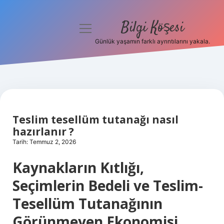
Bilgi Köşesi
menüyü
aç
Günlük yaşamın farklı ayrıntılarını yakala.
Anasayfa
Gizlilik Politikası
Yasal Uyarı
Teslim tesellüm tutanağı nasıl
Hakkımızda
hazırlanır ?
Tarih: Temmuz 2, 2026
Kaynakların Kıtlığı,
Seçimlerin Bedeli ve Teslim-
Tesellüm Tutanağının
Görünmeyen Ekonomisi