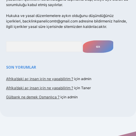
sorumluluğu kabul etmiş sayılırlar.
Hukuka ve yasal düzenlemelere aykırı olduğunu düşündüğünüz
içerikleri,
backlinkpanelicomtr@gmail.com
adresine bildirmeniz halinde,
ilgili içerikler yasal süre içerisinde sitemizden kaldırılacaktır.
Arama
SON YORUMLAR
Afrika’daki aç insan için ne yapabilirim ?
için
admin
Afrika’daki aç insan için ne yapabilirim ?
için
Taner
Gülbank ne demek Osmanlıca ?
için
admin
https://piabellaguncel.com/