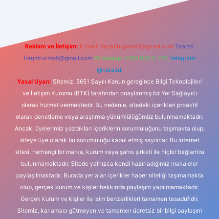
Reklam ve İletişim:
E-mail:
backlinkpaneli@gmail.com
Teams:
forumhizmeti@gmail.com
Whatsapp: 0262 606 0 726
Telegram:
@karabul
Yasal Uyarı:
Sitemiz, 5651 Sayılı Kanun gereğince Bilgi Teknolojileri
ve İletişim Kurumu (BTK) tarafından onaylanmış bir Yer Sağlayıcı
olarak hizmet vermektedir. Bu nedenle, sitedeki içerikleri proaktif
olarak denetleme veya araştırma yükümlülüğümüz bulunmamaktadır.
Ancak, üyelerimiz yazdıkları içeriklerin sorumluluğunu taşımakta olup,
siteye üye olarak bu sorumluluğu kabul etmiş sayılırlar. Bu internet
sitesi, herhangi bir marka, kurum veya şahıs şirketi ile hiçbir bağlantısı
bulunmamaktadır. Sitede yalnızca kendi hazırladığımız makaleler
paylaşılmaktadır. Burada yer alan içerikler haber niteliği taşımamakta
olup, gerçek kurum ve kişiler hakkında paylaşım yapılmamaktadır.
Gerçek kurum ve kişiler ile isim benzerlikleri tamamen tesadüfidir.
Sitemiz, kar amacı gütmeyen ve tamamen ücretsiz bir bilgi paylaşım