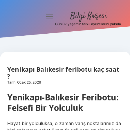
Bilgi Köşesi
menüyü
aç
Günlük yaşamın farklı ayrıntılarını yakala.
Anasayfa
Gizlilik Politikası
Yasal Uyarı
Yenikapı Balıkesir feribotu kaç saat
Hakkımızda
?
Tarih: Ocak 25, 2026
Yenikapı-Balıkesir Feribotu:
Felsefi Bir Yolculuk
Hayat bir yolculuksa, o zaman varış noktalarımız da