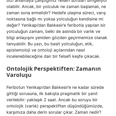
bizi anlamaya çalıştığımız felsefi soruları simgeliyor
olabilir. Ancak, bir yolculuk ne zaman başlamalı, ne
zaman sona ermelidir? Hedefe ulaşma süreci, varış
noktasına bağlı mı yoksa yolculuğun kendisine mi
değer? Yenikapı’dan Balıkesir’e feribotla yapılan bir
yolculuğun zamanı, belki de aslında bir varlık ve
bilgi anlayışını yeniden gözden geçirmemize olanak
tanıyabilir. Bu yazı, bu basit yolculuğun, etik,
epistemoloji ve ontoloji açılarından nasıl
incelenebileceğine dair bir felsefi keşfe çıkacak.
Ontolojik Perspektiften: Zamanın
Varoluşu
Feribotun Yenikapı’dan Balıkesir’e ne kadar sürede
gittiği sorusuna, ilk bakışta pragmatik bir yanıt
verilebilir: yaklaşık 2 saat. Ancak bu soruyu bir
ontolojik (varlık) perspektiften düşündüğümüzde,
karşımıza daha derin sorular çıkar. Zaman nedir?