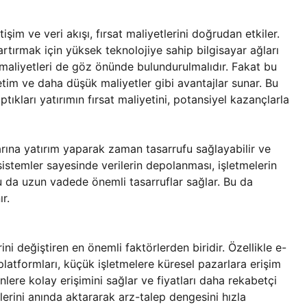
tişim ve veri akışı, fırsat maliyetlerini doğrudan etkiler.
 artırmak için yüksek teknolojiye sahip bilgisayar ağları
 maliyetleri de göz önünde bulundurulmalıdır. Fakat bu
üretim ve daha düşük maliyetler gibi avantajlar sunar. Bu
tıkları yatırımın fırsat maliyetini, potansiyel kazançlarla
larına yatırım yaparak zaman tasarrufu sağlayabilir ve
 sistemler sayesinde verilerin depolanması, işletmelerin
 bu da uzun vadede önemli tasarruflar sağlar. Bu da
r.
ini değiştiren en önemli faktörlerden biridir. Özellikle e-
 platformları, küçük işletmelere küresel pazarlara erişim
nlere kolay erişimini sağlar ve fiyatları daha rekabetçi
gilerini anında aktararak arz-talep dengesini hızla