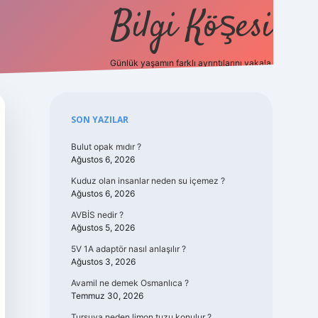
Bilgi Köşesi
Günlük yaşamın farklı ayrıntılarını yakala.
https://piabellaguncel.com/
Sidebar
SON YAZILAR
Bulut opak mıdır ?
Ağustos 6, 2026
Kuduz olan insanlar neden su içemez ?
Ağustos 6, 2026
AVBİS nedir ?
Ağustos 5, 2026
5V 1A adaptör nasıl anlaşılır ?
Ağustos 3, 2026
Avamil ne demek Osmanlıca ?
Temmuz 30, 2026
Turşuya neden limon tuzu konulur ?