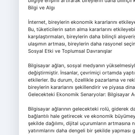
bilgiye erişimi artırarak bireylerin daha bilinçli 
Bilgi ve Algı
İnternet, bireylerin ekonomik kararlarını etkileye
Bu, tüketicilerin satın alma kararlarını etkileyeb
karşılaştırmaları, bireylerin daha bilinçli alışve
ulaşımın artması, bireylerin daha rasyonel seçi
Sosyal Etki ve Toplumsal Davranışlar
Bilgisayar ağları, sosyal medyanın yükselmesiyle 
değiştirmiştir. İnsanlar, çevrimiçi ortamda yapt
etkilerler. Bu durum, özellikle pazarlama ve rekl
bireylerin kararlarını şekillendirir ve piyasa din
Gelecekteki Ekonomik Senaryolar: Bilgisayar Ağ
Bilgisayar ağlarının gelecekteki rolü, giderek 
bağlantılı hale getirecek ve ekonomik büyümeyi 
şekilde dağılımı, dijital uçurumların artmasına n
yatırımlarını daha dengeli bir şekilde yapması 