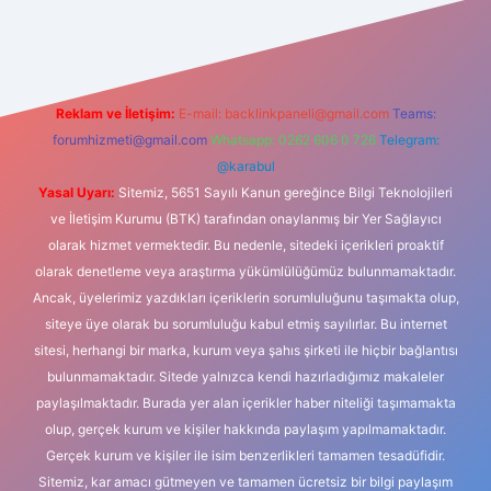
iabellaguncel.com/
Reklam ve İletişim:
E-mail:
backlinkpaneli@gmail.com
Teams:
forumhizmeti@gmail.com
Whatsapp: 0262 606 0 726
Telegram:
@karabul
Yasal Uyarı:
Sitemiz, 5651 Sayılı Kanun gereğince Bilgi Teknolojileri
ve İletişim Kurumu (BTK) tarafından onaylanmış bir Yer Sağlayıcı
olarak hizmet vermektedir. Bu nedenle, sitedeki içerikleri proaktif
olarak denetleme veya araştırma yükümlülüğümüz bulunmamaktadır.
Ancak, üyelerimiz yazdıkları içeriklerin sorumluluğunu taşımakta olup,
siteye üye olarak bu sorumluluğu kabul etmiş sayılırlar. Bu internet
sitesi, herhangi bir marka, kurum veya şahıs şirketi ile hiçbir bağlantısı
bulunmamaktadır. Sitede yalnızca kendi hazırladığımız makaleler
paylaşılmaktadır. Burada yer alan içerikler haber niteliği taşımamakta
olup, gerçek kurum ve kişiler hakkında paylaşım yapılmamaktadır.
Gerçek kurum ve kişiler ile isim benzerlikleri tamamen tesadüfidir.
Sitemiz, kar amacı gütmeyen ve tamamen ücretsiz bir bilgi paylaşım