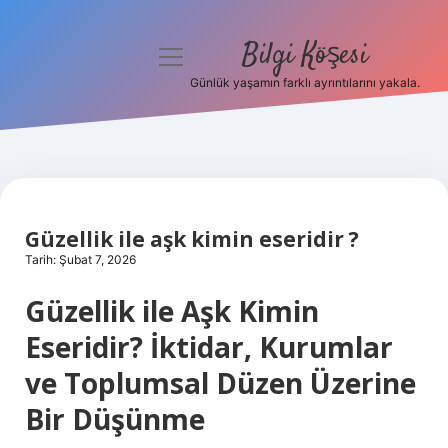
Bilgi Köşesi
menüyü
aç
Günlük yaşamın farklı ayrıntılarını yakala.
Anasayfa
Gizlilik Politikası
Yasal Uyarı
Güzellik ile aşk kimin eseridir ?
Hakkımızda
Tarih: Şubat 7, 2026
Güzellik ile Aşk Kimin
Eseridir? İktidar, Kurumlar
ve Toplumsal Düzen Üzerine
Bir Düşünme