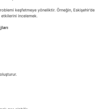
problemi keşfetmeye yöneliktir. Örneğin, Eskişehir’de
etkilerini incelemek.
jları
oluşturur.