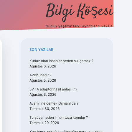
Bilgi Köşesi
Günlük yaşamın farklı ayrıntılarını yakala.
https://piabellaguncel.com/
Sidebar
SON YAZILAR
Kuduz olan insanlar neden su içemez ?
Ağustos 6, 2026
AVBİS nedir ?
Ağustos 5, 2026
5V 1A adaptör nasıl anlaşılır ?
Ağustos 3, 2026
Avamil ne demek Osmanlıca ?
Temmuz 30, 2026
Turşuya neden limon tuzu konulur ?
Temmuz 29, 2026
Koç burcu erkeği hoşlandığını nasıl belli eder