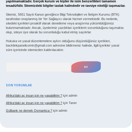
yapılmamaktadır. Gerçek kurum ve kişiler ile isim benzerlikleri tamamen
tesadüfidir. Sitemizdeki bilgiler taslak halindedir ve tavsiye niteliği taşımazlar.
Sitemiz, 5651 Sayılı Kanun gereğince Bilgi Teknolojileri ve İletişim Kurumu (BTK)
tarafından onaylanmış bir Yer Sağlayıcı olarak hizmet vermektedir. Bu nedenle,
sitedeki içerikleri proaktif olarak denetleme veya araştırma yükümlülüğümüz
bulunmamaktadır. Ancak, üyelerimiz yazdıkları içeriklerin sorumluluğunu taşımakta
olup, siteye üye olarak bu sorumluluğu kabul etmiş sayılırlar.
Hukuka ve yasal düzenlemelere aykırı olduğunu düşündüğünüz içerikleri,
backlinkpanelicomtr@gmail.com
adresine bildirmeniz halinde, ilgili içerikler yasal
süre içerisinde sitemizden kaldırılacaktır.
Arama
SON YORUMLAR
Afrika’daki aç insan için ne yapabilirim ?
için
admin
Afrika’daki aç insan için ne yapabilirim ?
için
Taner
Gülbank ne demek Osmanlıca ?
için
admin