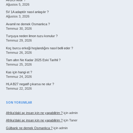
Ağustos 5, 2026
5V 1A adaptör nasıl anlaşılır ?
Ağustos 3, 2026
Avamil ne demek Osmanlıca ?
Temmuz 30, 2026
Turşuya neden limon tuzu konulur ?
Temmuz 29, 2026
Koç burcu erkeği hoşlandığını nasıl belli eder ?
Temmuz 26, 2026
Tam altın Ne Kadar 2025 Eski Tarihli ?
Temmuz 25, 2026
Kas için hangi et ?
Temmuz 24, 2026
HLA B27 negatif çıkarsa ne olur ?
Temmuz 22, 2026
SON YORUMLAR
Afrika’daki aç insan için ne yapabilirim ?
için
admin
Afrika’daki aç insan için ne yapabilirim ?
için
Taner
Gülbank ne demek Osmanlıca ?
için
admin