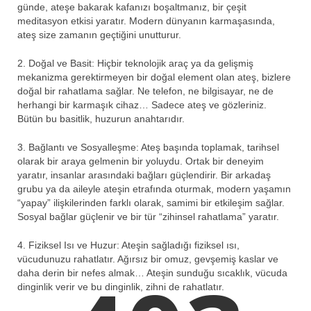
günde, ateşe bakarak kafanızı boşaltmanız, bir çeşit
meditasyon etkisi yaratır. Modern dünyanın karmaşasında,
ateş size zamanın geçtiğini unutturur.
2. Doğal ve Basit: Hiçbir teknolojik araç ya da gelişmiş
mekanizma gerektirmeyen bir doğal element olan ateş, bizlere
doğal bir rahatlama sağlar. Ne telefon, ne bilgisayar, ne de
herhangi bir karmaşık cihaz… Sadece ateş ve gözleriniz.
Bütün bu basitlik, huzurun anahtarıdır.
3. Bağlantı ve Sosyalleşme: Ateş başında toplamak, tarihsel
olarak bir araya gelmenin bir yoluydu. Ortak bir deneyim
yaratır, insanlar arasındaki bağları güçlendirir. Bir arkadaş
grubu ya da aileyle ateşin etrafında oturmak, modern yaşamın
“yapay” ilişkilerinden farklı olarak, samimi bir etkileşim sağlar.
Sosyal bağlar güçlenir ve bir tür “zihinsel rahatlama” yaratır.
4. Fiziksel Isı ve Huzur: Ateşin sağladığı fiziksel ısı,
vücudunuzu rahatlatır. Ağırsız bir omuz, gevşemiş kaslar ve
daha derin bir nefes almak… Ateşin sunduğu sıcaklık, vücuda
dinginlik verir ve bu dinginlik, zihni de rahatlatır.