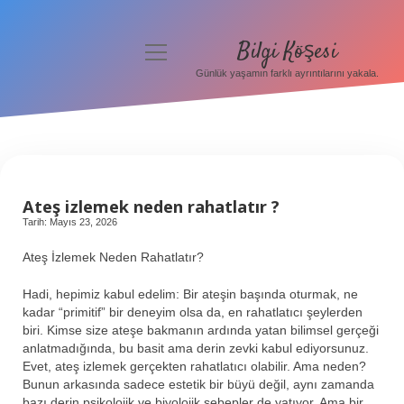
Bilgi Köşesi
menüyü
aç
Günlük yaşamın farklı ayrıntılarını yakala.
Anasayfa
Gizlilik Politikası
Yasal Uyarı
Ateş izlemek neden rahatlatır ?
Hakkımızda
Tarih: Mayıs 23, 2026
Ateş İzlemek Neden Rahatlatır?
Hadi, hepimiz kabul edelim: Bir ateşin başında oturmak, ne
kadar “primitif” bir deneyim olsa da, en rahatlatıcı şeylerden
biri. Kimse size ateşe bakmanın ardında yatan bilimsel gerçeği
anlatmadığında, bu basit ama derin zevki kabul ediyorsunuz.
Evet, ateş izlemek gerçekten rahatlatıcı olabilir. Ama neden?
Bunun arkasında sadece estetik bir büyü değil, aynı zamanda
bazı derin psikolojik ve biyolojik sebepler de yatıyor. Ama bir