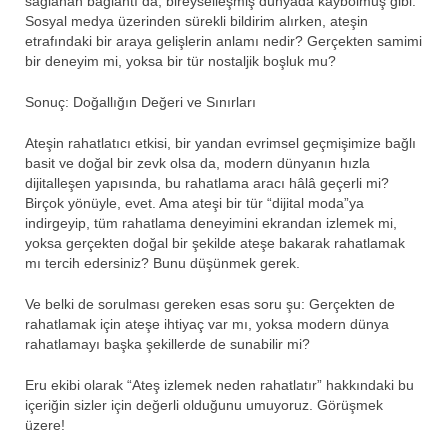
sağlanan bağlantı da, bireyselleşmiş dünyada kaybolmuş gibi.
Sosyal medya üzerinden sürekli bildirim alırken, ateşin
etrafındaki bir araya gelişlerin anlamı nedir? Gerçekten samimi
bir deneyim mi, yoksa bir tür nostaljik boşluk mu?
Sonuç: Doğallığın Değeri ve Sınırları
Ateşin rahatlatıcı etkisi, bir yandan evrimsel geçmişimize bağlı
basit ve doğal bir zevk olsa da, modern dünyanın hızla
dijitalleşen yapısında, bu rahatlama aracı hâlâ geçerli mi?
Birçok yönüyle, evet. Ama ateşi bir tür “dijital moda”ya
indirgeyip, tüm rahatlama deneyimini ekrandan izlemek mi,
yoksa gerçekten doğal bir şekilde ateşe bakarak rahatlamak
mı tercih edersiniz? Bunu düşünmek gerek.
Ve belki de sorulması gereken esas soru şu: Gerçekten de
rahatlamak için ateşe ihtiyaç var mı, yoksa modern dünya
rahatlamayı başka şekillerde de sunabilir mi?
Eru ekibi olarak “Ateş izlemek neden rahatlatır” hakkındaki bu
içeriğin sizler için değerli olduğunu umuyoruz. Görüşmek
üzere!