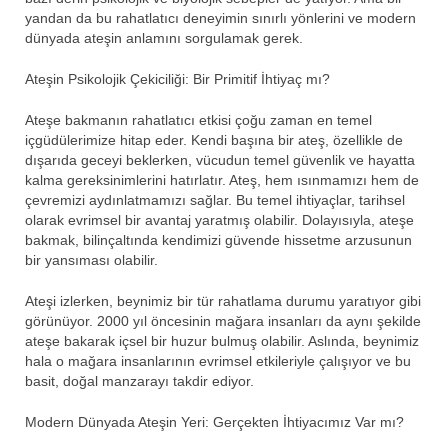
yandan da bu rahatlatıcı deneyimin sınırlı yönlerini ve modern
dünyada ateşin anlamını sorgulamak gerek.
Ateşin Psikolojik Çekiciliği: Bir Primitif İhtiyaç mı?
Ateşe bakmanın rahatlatıcı etkisi çoğu zaman en temel
içgüdülerimize hitap eder. Kendi başına bir ateş, özellikle de
dışarıda geceyi beklerken, vücudun temel güvenlik ve hayatta
kalma gereksinimlerini hatırlatır. Ateş, hem ısınmamızı hem de
çevremizi aydınlatmamızı sağlar. Bu temel ihtiyaçlar, tarihsel
olarak evrimsel bir avantaj yaratmış olabilir. Dolayısıyla, ateşe
bakmak, bilinçaltında kendimizi güvende hissetme arzusunun
bir yansıması olabilir.
Ateşi izlerken, beynimiz bir tür rahatlama durumu yaratıyor gibi
görünüyor. 2000 yıl öncesinin mağara insanları da aynı şekilde
ateşe bakarak içsel bir huzur bulmuş olabilir. Aslında, beynimiz
hala o mağara insanlarının evrimsel etkileriyle çalışıyor ve bu
basit, doğal manzarayı takdir ediyor.
Modern Dünyada Ateşin Yeri: Gerçekten İhtiyacımız Var mı?