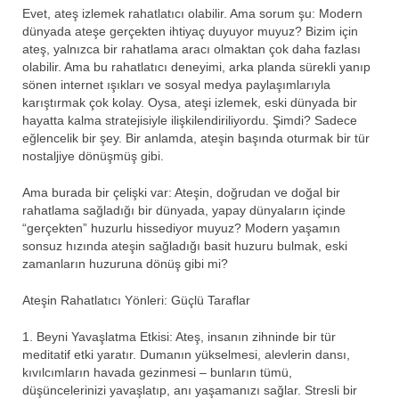
Evet, ateş izlemek rahatlatıcı olabilir. Ama sorum şu: Modern
dünyada ateşe gerçekten ihtiyaç duyuyor muyuz? Bizim için
ateş, yalnızca bir rahatlama aracı olmaktan çok daha fazlası
olabilir. Ama bu rahatlatıcı deneyimi, arka planda sürekli yanıp
sönen internet ışıkları ve sosyal medya paylaşımlarıyla
karıştırmak çok kolay. Oysa, ateşi izlemek, eski dünyada bir
hayatta kalma stratejisiyle ilişkilendiriliyordu. Şimdi? Sadece
eğlencelik bir şey. Bir anlamda, ateşin başında oturmak bir tür
nostaljiye dönüşmüş gibi.
Ama burada bir çelişki var: Ateşin, doğrudan ve doğal bir
rahatlama sağladığı bir dünyada, yapay dünyaların içinde
“gerçekten” huzurlu hissediyor muyuz? Modern yaşamın
sonsuz hızında ateşin sağladığı basit huzuru bulmak, eski
zamanların huzuruna dönüş gibi mi?
Ateşin Rahatlatıcı Yönleri: Güçlü Taraflar
1. Beyni Yavaşlatma Etkisi: Ateş, insanın zihninde bir tür
meditatif etki yaratır. Dumanın yükselmesi, alevlerin dansı,
kıvılcımların havada gezinmesi – bunların tümü,
düşüncelerinizi yavaşlatıp, anı yaşamanızı sağlar. Stresli bir