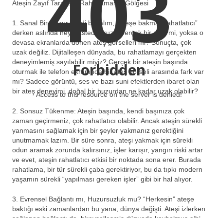
403
Ateşin Zayıf Tarafları: Rahatlamanın Gölgesi
1. Sanal Bir Huzur: Hadi bakalım, “Ateşe bakmak rahatlatıcı”
derken aslında neyi kastediyoruz? Gerçek bir ateş mi, yoksa o
devasa ekranlarda dönen ateş görselleri mi? Sonuçta, çok
uzak değiliz. Dijitalleşen dünyada, bu rahatlamayı gerçekten
deneyimlemiş sayılabilir miyiz? Gerçek bir ateşin başında
Forbidden
oturmak ile telefon ekranında bir ateş görseli arasında fark var
mı? Sadece görüntü, ses ve bazı suni efektlerden ibaret olan
bir ateş deneyimi, doğal bir huzurdan ne kadar uzak olabilir?
Access to this resource on the server is denied!
2. Sonsuz Tükenme: Ateşin başında, kendi başınıza çok
zaman geçirmeniz, çok rahatlatıcı olabilir. Ancak ateşin sürekli
yanmasını sağlamak için bir şeyler yakmanız gerektiğini
unutmamak lazım. Bir süre sonra, ateşi yakmak için sürekli
odun aramak zorunda kalırsınız, işler karışır, yangın riski artar
ve evet, ateşin rahatlatıcı etkisi bir noktada sona erer. Burada
rahatlama, bir tür sürekli çaba gerektiriyor, bu da tıpkı modern
yaşamın sürekli “yapılması gereken işler” gibi bir hal alıyor.
3. Evrensel Bağlantı mı, Huzursuzluk mu? “Herkesin” ateşe
baktığı eski zamanlardan bu yana, dünya değişti. Ateşi izlerken