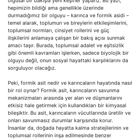
olgusal bir bakışla yeni keşifler yaparız. Bu yazı,
hepimizin bildiği ama genellikle üzerinde
durmadığımız bir olguyu – karınca ve formik asidi –
temel alarak, toplumun ve bireylerin etkileşimlerini,
toplumsal normları, cinsiyet rollerini ve güç
ilişkilerini anlamaya çalışan bir bakış açısı sunmak
amacı taşır. Burada, toplumsal adalet ve eşitsizlik
gibi önemli kavramları işlerken, sadece biyolojik bir
olguyu değil, onun sosyal hayattaki karşılıklarını da
sorguluyor olacağız.
Peki, formik asit nedir ve karıncaların hayatında nasıl
bir rol oynar? Formik asit, karıncaların savunma
mekanizmaları arasında yer alan ve düşmanlarını
etkisiz hale getirmek için kullandıkları bir kimyasal
bileşiktir. Bu asit, karıncaların vücutlarında üretilir ve
onları savunmasız durumlar karşısında korur.
İnsanlar da, doğada hayatta kalma stratejilerinin ve
toplumsal rollerinin inşa edilmesinde benzer