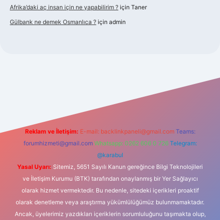
Afrika’daki aç insan için ne yapabilirim ?
için
Taner
Gülbank ne demek Osmanlıca ?
için
admin
iabellaguncel.com/
Reklam ve İletişim:
E-mail:
backlinkpaneli@gmail.com
Teams:
forumhizmeti@gmail.com
Whatsapp: 0262 606 0 726
Telegram:
@karabul
Yasal Uyarı:
Sitemiz, 5651 Sayılı Kanun gereğince Bilgi Teknolojileri
ve İletişim Kurumu (BTK) tarafından onaylanmış bir Yer Sağlayıcı
olarak hizmet vermektedir. Bu nedenle, sitedeki içerikleri proaktif
olarak denetleme veya araştırma yükümlülüğümüz bulunmamaktadır.
Ancak, üyelerimiz yazdıkları içeriklerin sorumluluğunu taşımakta olup,