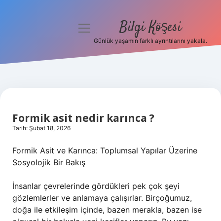
Bilgi Köşesi
menüyü
aç
Günlük yaşamın farklı ayrıntılarını yakala.
Anasayfa
Gizlilik Politikası
Yasal Uyarı
Formik asit nedir karınca ?
Hakkımızda
Tarih: Şubat 18, 2026
Formik Asit ve Karınca: Toplumsal Yapılar Üzerine
Sosyolojik Bir Bakış
İnsanlar çevrelerinde gördükleri pek çok şeyi
gözlemlerler ve anlamaya çalışırlar. Birçoğumuz,
doğa ile etkileşim içinde, bazen merakla, bazen ise