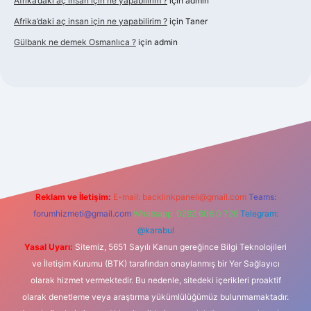
Afrika’daki aç insan için ne yapabilirim ?
için
admin
Afrika’daki aç insan için ne yapabilirim ?
için
Taner
Gülbank ne demek Osmanlıca ?
için
admin
s://piabellaguncel.com/
Reklam ve İletişim:
E-mail:
backlinkpaneli@gmail.com
Teams:
forumhizmeti@gmail.com
Whatsapp: 0262 606 0 726
Telegram:
@karabul
Yasal Uyarı:
Sitemiz, 5651 Sayılı Kanun gereğince Bilgi Teknolojileri
ve İletişim Kurumu (BTK) tarafından onaylanmış bir Yer Sağlayıcı
olarak hizmet vermektedir. Bu nedenle, sitedeki içerikleri proaktif
olarak denetleme veya araştırma yükümlülüğümüz bulunmamaktadır.