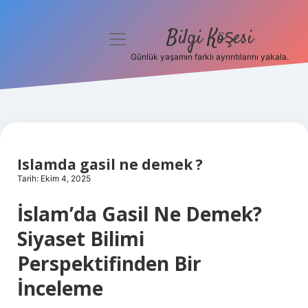
Bilgi Köşesi
menüyü
aç
Günlük yaşamın farklı ayrıntılarını yakala.
Anasayfa
Gizlilik Politikası
Yasal Uyarı
Islamda gasil ne demek ?
Hakkımızda
Tarih: Ekim 4, 2025
İslam’da Gasil Ne Demek?
Siyaset Bilimi
Perspektifinden Bir
İnceleme