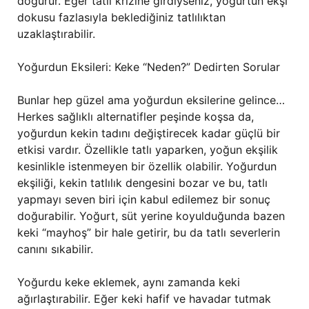
doğurur. Eğer tatlı krizine girdiyseniz, yoğurtun ekşi
dokusu fazlasıyla beklediğiniz tatlılıktan
uzaklaştırabilir.
Yoğurdun Eksileri: Keke “Neden?” Dedirten Sorular
Bunlar hep güzel ama yoğurdun eksilerine gelince…
Herkes sağlıklı alternatifler peşinde koşsa da,
yoğurdun kekin tadını değiştirecek kadar güçlü bir
etkisi vardır. Özellikle tatlı yaparken, yoğun ekşilik
kesinlikle istenmeyen bir özellik olabilir. Yoğurdun
ekşiliği, kekin tatlılık dengesini bozar ve bu, tatlı
yapmayı seven biri için kabul edilemez bir sonuç
doğurabilir. Yoğurt, süt yerine koyulduğunda bazen
keki “mayhoş” bir hale getirir, bu da tatlı severlerin
canını sıkabilir.
Yoğurdu keke eklemek, aynı zamanda keki
ağırlaştırabilir. Eğer keki hafif ve havadar tutmak