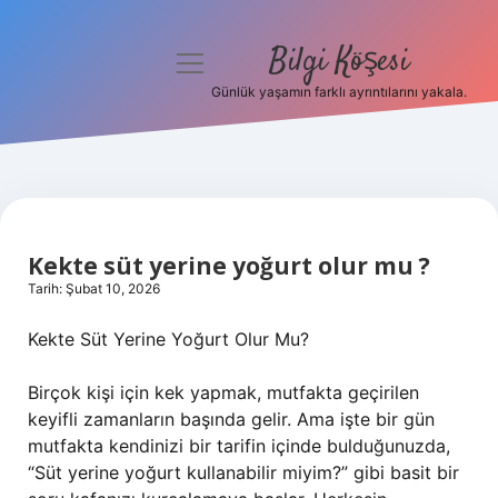
Bilgi Köşesi
menüyü
aç
Günlük yaşamın farklı ayrıntılarını yakala.
Anasayfa
Gizlilik Politikası
Yasal Uyarı
Kekte süt yerine yoğurt olur mu ?
Hakkımızda
Tarih: Şubat 10, 2026
Kekte Süt Yerine Yoğurt Olur Mu?
Birçok kişi için kek yapmak, mutfakta geçirilen
keyifli zamanların başında gelir. Ama işte bir gün
mutfakta kendinizi bir tarifin içinde bulduğunuzda,
“Süt yerine yoğurt kullanabilir miyim?” gibi basit bir