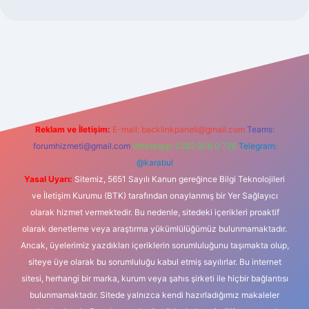
uncel.com/
Reklam ve İletişim:
E-mail:
backlinkpaneli@gmail.com
Teams:
forumhizmeti@gmail.com
Whatsapp: 0262 606 0 726
Telegram:
@karabul
Yasal Uyarı:
Sitemiz, 5651 Sayılı Kanun gereğince Bilgi Teknolojileri
ve İletişim Kurumu (BTK) tarafından onaylanmış bir Yer Sağlayıcı
olarak hizmet vermektedir. Bu nedenle, sitedeki içerikleri proaktif
olarak denetleme veya araştırma yükümlülüğümüz bulunmamaktadır.
Ancak, üyelerimiz yazdıkları içeriklerin sorumluluğunu taşımakta olup,
siteye üye olarak bu sorumluluğu kabul etmiş sayılırlar. Bu internet
sitesi, herhangi bir marka, kurum veya şahıs şirketi ile hiçbir bağlantısı
bulunmamaktadır. Sitede yalnızca kendi hazırladığımız makaleler