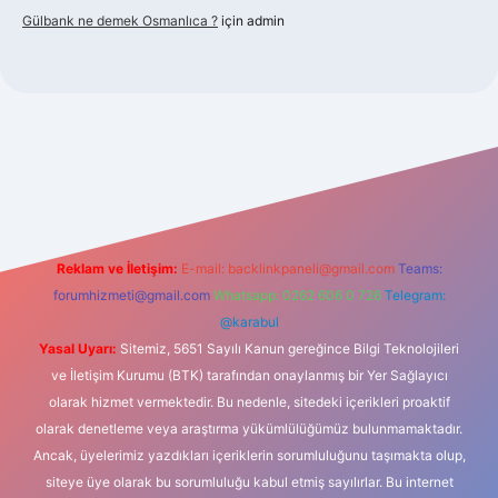
Gülbank ne demek Osmanlıca ?
için
admin
iabellaguncel.com/
Reklam ve İletişim:
E-mail:
backlinkpaneli@gmail.com
Teams:
forumhizmeti@gmail.com
Whatsapp: 0262 606 0 726
Telegram:
@karabul
Yasal Uyarı:
Sitemiz, 5651 Sayılı Kanun gereğince Bilgi Teknolojileri
ve İletişim Kurumu (BTK) tarafından onaylanmış bir Yer Sağlayıcı
olarak hizmet vermektedir. Bu nedenle, sitedeki içerikleri proaktif
olarak denetleme veya araştırma yükümlülüğümüz bulunmamaktadır.
Ancak, üyelerimiz yazdıkları içeriklerin sorumluluğunu taşımakta olup,
siteye üye olarak bu sorumluluğu kabul etmiş sayılırlar. Bu internet