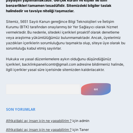
paylaşım yapılmamaktadır. Gerçek kurum ve kişiler ile isim
benzerlikleri tamamen tesadüfidir. Sitemizdeki bilgiler taslak
halindedir ve tavsiye niteliği taşımazlar.
Sitemiz, 5651 Sayılı Kanun gereğince Bilgi Teknolojileri ve İletişim
Kurumu (BTK) tarafından onaylanmış bir Yer Sağlayıcı olarak hizmet
vermektedir. Bu nedenle, sitedeki içerikleri proaktif olarak denetleme
veya araştırma yükümlülüğümüz bulunmamaktadır. Ancak, üyelerimiz
yazdıkları içeriklerin sorumluluğunu taşımakta olup, siteye üye olarak bu
sorumluluğu kabul etmiş sayılırlar.
Hukuka ve yasal düzenlemelere aykırı olduğunu düşündüğünüz
içerikleri,
backlinkpanelicomtr@gmail.com
adresine bildirmeniz halinde,
ilgili içerikler yasal süre içerisinde sitemizden kaldırılacaktır.
Arama
SON YORUMLAR
Afrika’daki aç insan için ne yapabilirim ?
için
admin
Afrika’daki aç insan için ne yapabilirim ?
için
Taner