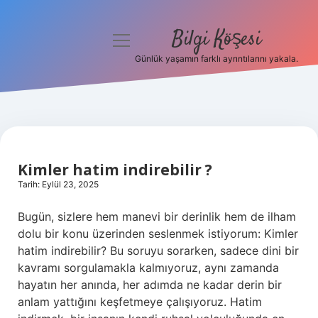
Bilgi Köşesi
menüyü
aç
Günlük yaşamın farklı ayrıntılarını yakala.
Anasayfa
Gizlilik Politikası
Yasal Uyarı
Kimler hatim indirebilir ?
Hakkımızda
Tarih: Eylül 23, 2025
Bugün, sizlere hem manevi bir derinlik hem de ilham
dolu bir konu üzerinden seslenmek istiyorum: Kimler
hatim indirebilir? Bu soruyu sorarken, sadece dini bir
kavramı sorgulamakla kalmıyoruz, aynı zamanda
hayatın her anında, her adımda ne kadar derin bir
anlam yattığını keşfetmeye çalışıyoruz. Hatim