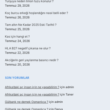
Turşuya neden limon tuzu konulur ?
Temmuz 29, 2026
Koç burcu erkeği hoşlandığını nasıl belli eder ?
Temmuz 26, 2026
Tam altın Ne Kadar 2025 Eski Tarihli ?
Temmuz 25, 2026
Kas için hangi et ?
Temmuz 24, 2026
HLA B27 negatif çıkarsa ne olur ?
Temmuz 22, 2026
Akciğerin geri yaylanma basıncı nedir ?
Temmuz 20, 2026
SON YORUMLAR
Afrika’daki aç insan için ne yapabilirim ?
için
admin
Afrika’daki aç insan için ne yapabilirim ?
için
Taner
Gülbank ne demek Osmanlıca ?
için
admin
Gülbank ne demek Osmanlıca ?
için
Derya