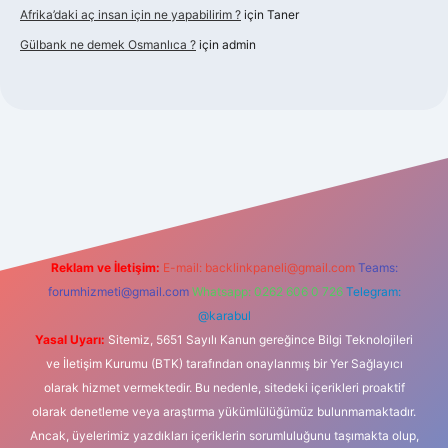
Afrika’daki aç insan için ne yapabilirim ?
için
Taner
Gülbank ne demek Osmanlıca ?
için
admin
piabellaguncel.com/
Reklam ve İletişim:
E-mail:
backlinkpaneli@gmail.com
Teams:
forumhizmeti@gmail.com
Whatsapp: 0262 606 0 726
Telegram:
@karabul
Yasal Uyarı:
Sitemiz, 5651 Sayılı Kanun gereğince Bilgi Teknolojileri
ve İletişim Kurumu (BTK) tarafından onaylanmış bir Yer Sağlayıcı
olarak hizmet vermektedir. Bu nedenle, sitedeki içerikleri proaktif
olarak denetleme veya araştırma yükümlülüğümüz bulunmamaktadır.
Ancak, üyelerimiz yazdıkları içeriklerin sorumluluğunu taşımakta olup,