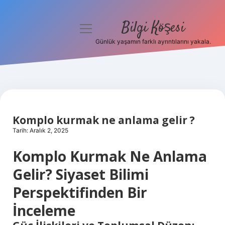
Bilgi Köşesi
menüyü
aç
Günlük yaşamın farklı ayrıntılarını yakala.
Anasayfa
Gizlilik Politikası
Yasal Uyarı
Komplo kurmak ne anlama gelir ?
Hakkımızda
Tarih: Aralık 2, 2025
Komplo Kurmak Ne Anlama
Gelir? Siyaset Bilimi
Perspektifinden Bir
İnceleme