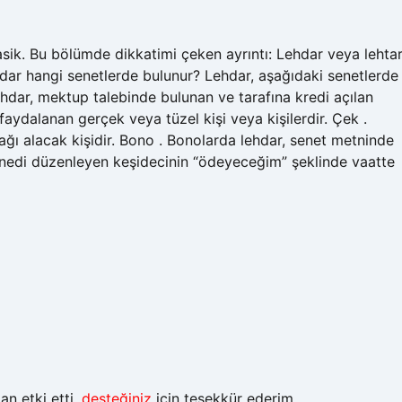
klasik. Bu bölümde dikkatimi çeken ayrıntı: Lehdar veya lehta
ehdar hangi senetlerde bulunur? Lehdar, aşağıdaki senetlerde
hdar, mektup talebinde bulunan ve tarafına kredi açılan
 faydalanan gerçek veya tüzel kişi veya kişilerdir. Çek .
ğı alacak kişidir. Bono . Bonolarda lehdar, senet metninde
, senedi düzenleyen keşidecinin “ödeyeceğim” şeklinde vaatte
n etki etti,
desteğiniz
için teşekkür ederim.