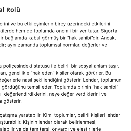
al Rolü
erini ve bu etkileşimlerin birey üzerindeki etkilerini
işkilerde hem de toplumda önemli bir yer tutar. Sigorta
 bir bağlamda kabul görmüş bir “hak sahibi”dir. Ancak,
dir; aynı zamanda toplumsal normlar, değerler ve
 poliçesindeki statüsü ile belirli bir sosyal anlam taşır.
arı, genellikle “hak eden” kişiler olarak görürler. Bu
değerlerle nasıl şekillendiğini gösterir. Lehdar, toplumun
ıl gördüğünü temsil eder. Toplumda birinin “hak sahibi”
ıl değerlendirdiklerini, neye değer verdiklerini ve
 gösterir.
tışma yaratabilir. Kimi toplumlar, belirli kişileri lehdar
urabilir. Kişinin lehdar olarak belirlenmesi,
abilir ya da tam tersi, önyargı ve eleştirilerle