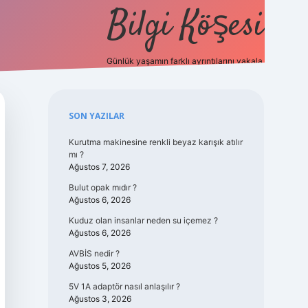
Bilgi Köşesi
Günlük yaşamın farklı ayrıntılarını yakala.
Sidebar
SON YAZILAR
Kurutma makinesine renkli beyaz karışık atılır
mı ?
Ağustos 7, 2026
Bulut opak mıdır ?
Ağustos 6, 2026
Kuduz olan insanlar neden su içemez ?
Ağustos 6, 2026
AVBİS nedir ?
Ağustos 5, 2026
5V 1A adaptör nasıl anlaşılır ?
Ağustos 3, 2026