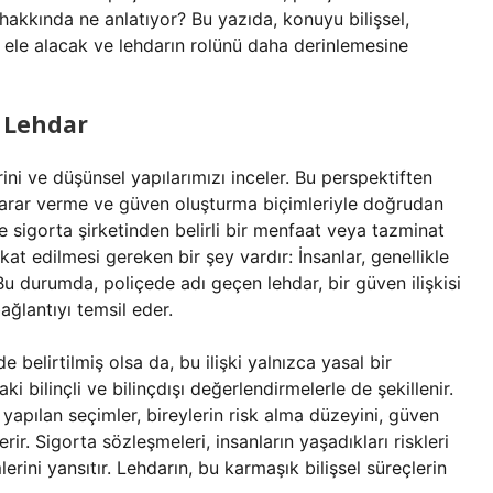
 hakkında ne anlatıyor? Bu yazıda, konuyu bilişsel,
n ele alacak ve lehdarın rolünü daha derinlemesine
n Lehdar
erini ve düşünsel yapılarımızı inceler. Bu perspektiften
n karar verme ve güven oluşturma biçimleriyle doğrudan
 ve sigorta şirketinden belirli bir menfaat veya tazminat
kat edilmesi gereken bir şey vardır: İnsanlar, genellikle
 Bu durumda, poliçede adı geçen lehdar, bir güven ilişkisi
ağlantıyı temsil eder.
e belirtilmiş olsa da, bu ilişki yalnızca yasal bir
 bilinçli ve bilinçdışı değerlendirmelerle de şekillenir.
yapılan seçimler, bireylerin risk alma düzeyini, güven
rir. Sigorta sözleşmeleri, insanların yaşadıkları riskleri
lerini yansıtır. Lehdarın, bu karmaşık bilişsel süreçlerin