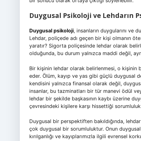
bir sonucu olarak ortaya çıktığı söylenebilir.
Duygusal Psikoloji ve Lehdarın Ps
Duygusal psikoloji
, insanların duygularını ve d
Lehdar, poliçede adı geçen bir kişi olmanın öte
yaratır? Sigorta poliçesinde lehdar olarak belir
olduğunda, bu durum yalnızca maddi değil, ayn
Bir kişinin lehdar olarak belirlenmesi, o kişini
eder. Ölüm, kayıp ve yas gibi güçlü duygusal de
kendisini yalnızca finansal olarak değil, duygusa
insanlar, bu tazminatları bir tür manevi ödül ve
lehdar bir şekilde başkasının kaybı üzerine duy
çevresindeki kişilere karşı hissettiği sorumlulu
Duygusal bir perspektiften bakıldığında, lehdar
çok duygusal bir sorumluluktur. Onun duygusal
kırılganlığı ve kayıplarımızla ilgili evrensel korku