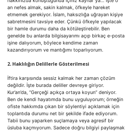
hakkınızda konuştuğunda içiniz kaynar ya… İşte o
an nefes almak, sakin kalmak, öfkeyle hareket
etmemek gerekiyor. İslam, haksızlığa uğrayan kişiye
sabretmesini tavsiye eder. Çünkü öfkeyle yapılacak
bir hamle durumu daha da kötüleştirebilir. Ben
genelde bu anlarda bilgisayarımı açıp birkaç e-posta
işine dalıyorum, böylece kendime zaman
kazandırıyorum ve mantığımı toparlıyorum.
2. Haklılığın Delillerle Gösterilmesi
İftira karşısında sessiz kalmak her zaman çözüm
değildir. İşte burada deliller devreye giriyor.
Kur’an’da, “Gerçeği açıkça ortaya koyun” deniyor.
Ben de kendi hayatımda bunu uyguluyorum; örneğin
ofiste hakkımda çıkan bir söylentiyi açıklamak için
toplantıda durumu net bir şekilde ifade ediyorum.
Tabii bunu yaparken suçlamaya veya agresif bir
üsluba kaçmıyorum. Sadece doğru bilgiyi paylaşmak