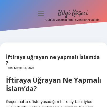
Bilgi Köşesi
menüyü
aç
Günlük yaşamın farklı ayrıntılarını yakala.
Anasayfa
Gizlilik Politikası
Yasal Uyarı
İftiraya uğrayan ne yapmalı İslamda
Hakkımızda
?
Tarih: Mayıs 18, 2026
İftiraya Uğrayan Ne Yapmalı
İslam’da?
Geçen hafta ofiste yaşadığım bir olay beni iyice