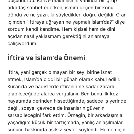
düşündürdü. Kahve makinesinin yanında bir grup
arkadaş sohbet ederken, ismim geçen bir konu
döndü ve ne yazık ki söyledikleri doğru değildi. O an
içimden “İftiraya uğrayan ne yapmalı İslam’da?” diye
sordum kendi kendime. Hem kişisel hem de dini
açıdan nasıl yaklaşmam gerektiğini anlamaya
çalışıyordum.
İftira ve İslam’da Önemi
İftira, yani gerçek olmayan bir şeyi birine isnat
etmek, İslam’da ciddi bir günah olarak kabul edilir.
Kur’an’da ve hadislerde iftiranın ne kadar zararlı
olabileceği defalarca vurgulanır. Ben bunu ilk kez
hayatımda derinden hissettiğimde, sadece iş yerinde
değil, sosyal çevrede de insanların güvenini
sarsabileceğini fark ettim. Örneğin, bir arkadaşımla
yaşadığım küçük bir tartışmada, yanlış anlaşılmalar
sonucu hakkımda asılsız şeyler söylendi. Hemen için