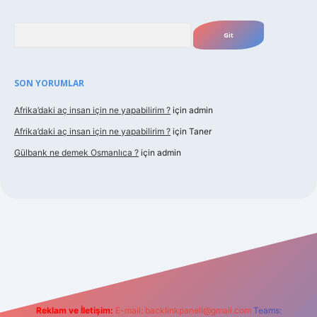
Arama
SON YORUMLAR
Afrika’daki aç insan için ne yapabilirim ?
için
admin
Afrika’daki aç insan için ne yapabilirim ?
için
Taner
Gülbank ne demek Osmanlıca ?
için
admin
ttps://piabellaguncel.com/
Reklam ve İletişim:
E-mail:
backlinkpaneli@gmail.com
Teams: