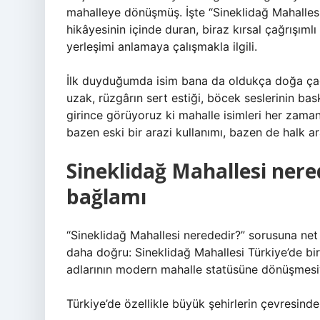
mahalleye dönüşmüş. İşte “Sineklidağ Mahalles
hikâyesinin içinde duran, biraz kırsal çağrışım
yerleşimi anlamaya çalışmakla ilgili.
İlk duyduğumda isim bana da oldukça doğa çağrı
uzak, rüzgârın sert estiği, böcek seslerinin bask
girince görüyoruz ki mahalle isimleri her zaman 
bazen eski bir arazi kullanımı, bazen de halk ar
Sineklidağ Mahallesi ner
bağlamı
“Sineklidağ Mahallesi nerededir?” sorusuna ne
daha doğru: Sineklidağ Mahallesi Türkiye’de bir 
adlarının modern mahalle statüsüne dönüşmesiy
Türkiye’de özellikle büyük şehirlerin çevresinde