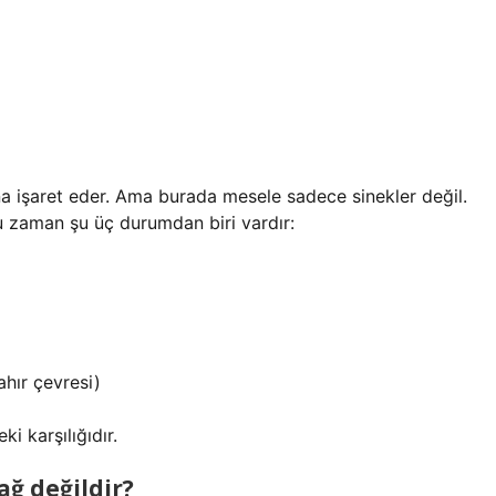
na işaret eder. Ama burada mesele sadece sinekler değil.
ğu zaman şu üç durumdan biri vardır:
hır çevresi)
i karşılığıdır.
ğ değildir?