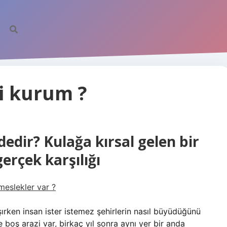
i kurum ?
edir? Kulağa kırsal gelen bir
erçek karşılığı
eslekler var ?
ırken insan ister istemez şehirlerin nasıl büyüdüğünü
boş arazi var, birkaç yıl sonra aynı yer bir anda