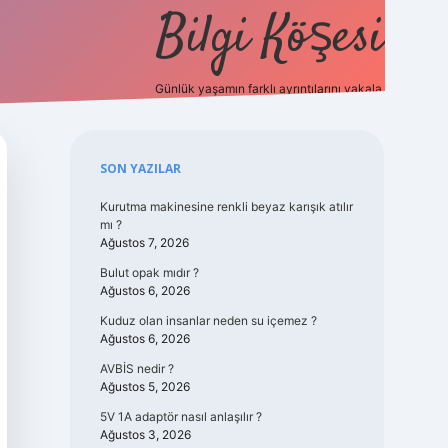
Bilgi Köşesi
Günlük yaşamın farklı ayrıntılarını yakala.
https://piabellaguncel.com/
Sidebar
SON YAZILAR
Kurutma makinesine renkli beyaz karışık atılır
mı ?
Ağustos 7, 2026
Bulut opak mıdır ?
Ağustos 6, 2026
Kuduz olan insanlar neden su içemez ?
Ağustos 6, 2026
AVBİS nedir ?
Ağustos 5, 2026
5V 1A adaptör nasıl anlaşılır ?
Ağustos 3, 2026