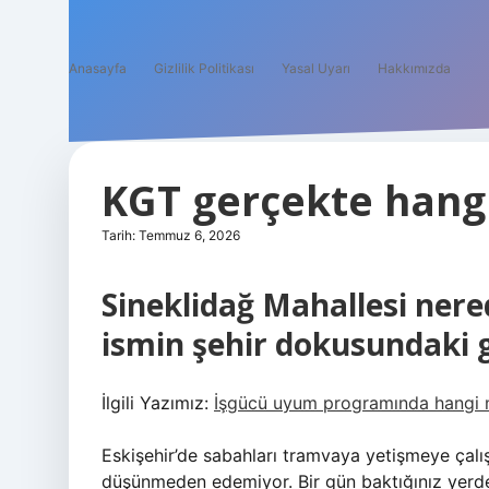
Anasayfa
Gizlilik Politikası
Yasal Uyarı
Hakkımızda
KGT gerçekte hang
Tarih: Temmuz 6, 2026
Sineklidağ Mahallesi nered
ismin şehir dokusundaki g
İlgili Yazımız:
İşgücü uyum programında hangi m
Eskişehir’de sabahları tramvaya yetişmeye çalış
düşünmeden edemiyor. Bir gün baktığınız yerde 