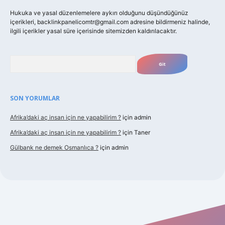
Hukuka ve yasal düzenlemelere aykırı olduğunu düşündüğünüz
içerikleri,
backlinkpanelicomtr@gmail.com
adresine bildirmeniz halinde,
ilgili içerikler yasal süre içerisinde sitemizden kaldırılacaktır.
Arama
SON YORUMLAR
Afrika’daki aç insan için ne yapabilirim ?
için
admin
Afrika’daki aç insan için ne yapabilirim ?
için
Taner
Gülbank ne demek Osmanlıca ?
için
admin
laguncel.com/