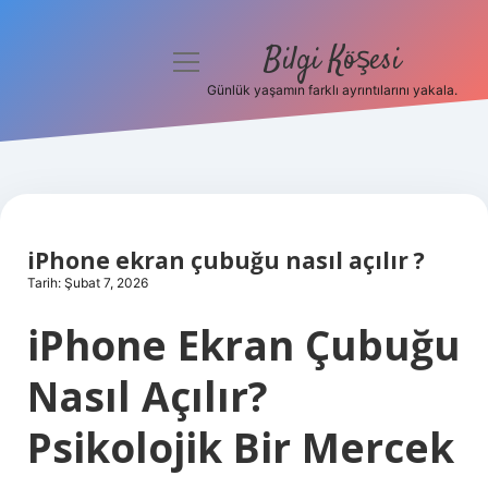
Bilgi Köşesi
menüyü
aç
Günlük yaşamın farklı ayrıntılarını yakala.
Anasayfa
Gizlilik Politikası
Yasal Uyarı
iPhone ekran çubuğu nasıl açılır ?
Hakkımızda
Tarih: Şubat 7, 2026
iPhone Ekran Çubuğu
Nasıl Açılır?
Psikolojik Bir Mercek