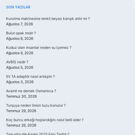
Sidebar
SON YAZILAR
Kurutma makinesine renkli beyaz karışık atılır mı ?
Ağustos 7, 2026
Bulut opak mıdır ?
Ağustos 6, 2026
Kuduz olan insanlar neden su içemez ?
Ağustos 6, 2026
AVBİS nedir ?
Ağustos 5, 2026
5V 1A adaptör nasıl anlaşılır ?
Ağustos 3, 2026
Avamil ne demek Osmanlıca ?
Temmuz 30, 2026
Turşuya neden limon tuzu konulur ?
Temmuz 29, 2026
Koç burcu erkeği hoşlandığını nasıl belli eder ?
Temmuz 26, 2026
Tam altın Ne Kadar 2025 Eski Tarihli ?